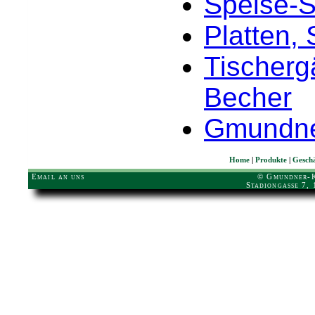
Speise-S
Platten,
Tischerg
Becher
Gmundne
Home
|
Produkte
|
Geschä
Email an uns
© Gmundner-K
Stadiongasse 7,